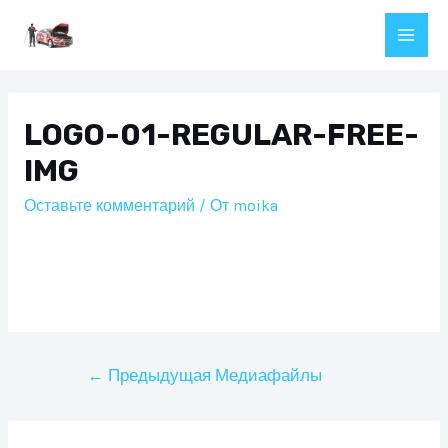
Перейти
к
Main
содержимому
Men
LOGO-01-REGULAR-FREE-
IMG
Оставьте комментарий
/ От
moika
Навигация
←
Предыдущая Медиафайлы
по
записям