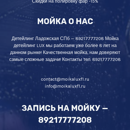
Скидки на полировку фар -15%
МОЙКА О НАС
Детейлинг Ладожская СПб — 89217777208 Мойка
детейлинг LUX мы работаем уже более 8 лет на
данном рынке! Качественная мойка, нам доверяют
самые сложные задачи! Контакты тел. 89217777208
contact@moikaluxf1.ru
info@moikaluxf1.ru
ЗАПИСЬ НА МОЙКУ —
89217777208