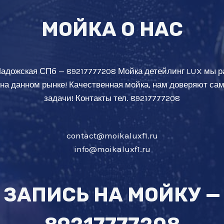
МОЙКА О НАС
Ладожская СПб — 89217777208 Мойка детейлинг LUX мы р
 на данном рынке! Качественная мойка, нам доверяют с
задачи! Контакты тел. 89217777208
contact@moikaluxf1.ru
info@moikaluxf1.ru
ЗАПИСЬ НА МОЙКУ —