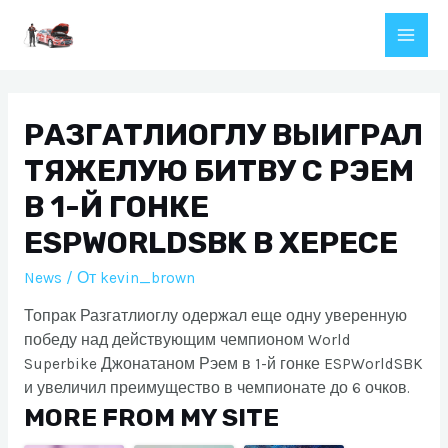
Перейти
к
Main
содержимому
Men
РАЗГАТЛИОГЛУ ВЫИГРАЛ
ТЯЖЕЛУЮ БИТВУ С РЭЕМ
В 1-Й ГОНКЕ
ESPWORLDSBK В ХЕРЕСЕ
News
/ От
kevin_brown
Топрак Разгатлиоглу одержал еще одну уверенную
победу над действующим чемпионом World
Superbike Джонатаном Рэем в 1-й гонке ESPWorldSBK
и увеличил преимущество в чемпионате до 6 очков.
MORE FROM MY SITE