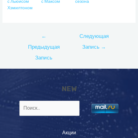
с Льюисом
с Максом
сезона
Хэмилтоном
Навигация
←
Следующая
по
Предыдущая
Запись
→
записям
Запись
NEW
Найти:
Акции