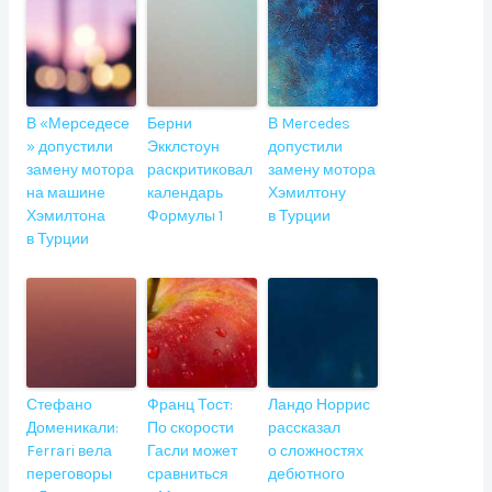
В «Мерседесе
Берни
В Mercedes
» допустили
Экклстоун
допустили
замену мотора
раскритиковал
замену мотора
на машине
календарь
Хэмилтону
Хэмилтона
Формулы 1
в Турции
в Турции
Стефано
Франц Тост:
Ландо Норрис
Доменикали:
По скорости
рассказал
Ferrari вела
Гасли может
о сложностях
переговоры
сравниться
дебютного