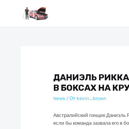
Перейти
к
содержимому
ДАНИЭЛЬ РИККА
В БОКСАХ НА КР
News
/ От
kevin_brown
Австралийский гонщик Даниэль Р
если бы команда зазвала его в бо