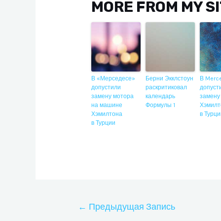
MORE FROM MY S
В «Мерседесе»
Берни Экклстоун
В Merc
допустили
раскритиковал
допуст
замену мотора
календарь
замену
на машине
Формулы 1
Хэмилт
Хэмилтона
в Турц
в Турции
Навигация
←
Предыдущая Запись
по