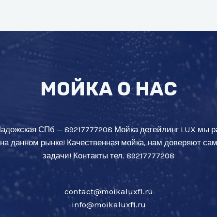
МОЙКА О НАС
Ладожская СПб — 89217777208 Мойка детейлинг LUX мы р
 на данном рынке! Качественная мойка, нам доверяют с
задачи! Контакты тел. 89217777208
contact@moikaluxf1.ru
info@moikaluxf1.ru