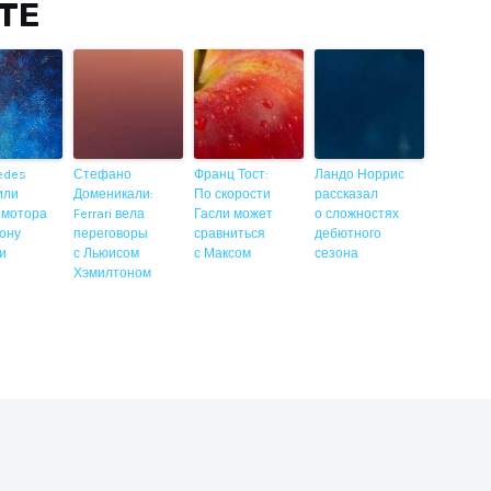
ITE
edes
Стефано
Франц Тост:
Ландо Норрис
или
Доменикали:
По скорости
рассказал
 мотора
Ferrari вела
Гасли может
о сложностях
ону
переговоры
сравниться
дебютного
ии
с Льюисом
с Максом
сезона
Хэмилтоном