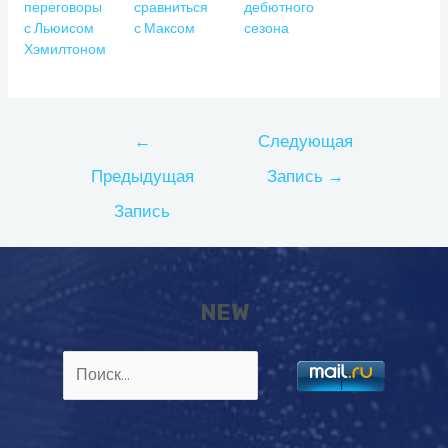
переговоры
сравниться
дебютного
с Льюисом
с Максом
сезона
Хэмилтоном
Навигация
←
Следующая
по
Предыдущая
Запись
→
записям
Запись
NEW
Найти: