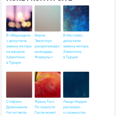
В «Мерседесе
Берни
В Mercedes
» допустили
Экклстоун
допустили
замену мотора
раскритиковал
замену мотора
на машине
календарь
Хэмилтону
Хэмилтона
Формулы 1
в Турции
в Турции
Стефано
Франц Тост:
Ландо Норрис
Доменикали:
По скорости
рассказал
Ferrari вела
Гасли может
о сложностях