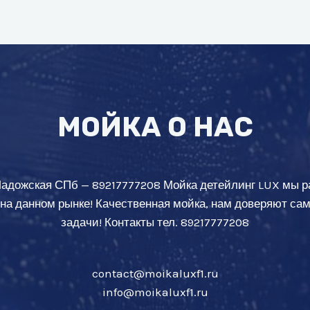
МОЙКА О НАС
Ладожская СПб — 89217777208 Мойка детейлинг LUX мы р
 на данном рынке! Качественная мойка, нам доверяют с
задачи! Контакты тел. 89217777208
contact@moikaluxf1.ru
info@moikaluxf1.ru