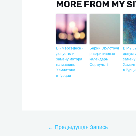
MORE FROM MY S
В «Мерседесе»
Берни Экклстоун
В Merc
допустили
раскритиковал
допуст
замену мотора
календарь
замену
на машине
Формулы 1
Хэмилт
Хэмилтона
в Турц
в Турции
Навигация
←
Предыдущая Запись
по