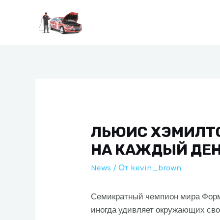
Перейти
к
содержимому
ЛЬЮИС ХЭМИЛТО
НА КАЖДЫЙ ДЕ
News
/ От
kevin_brown
Семикратный чемпион мира Форм
иногда удивляет окружающих св