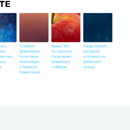
ITE
edes
Стефано
Франц Тост:
Ландо Норрис
или
Доменикали:
По скорости
рассказал
 мотора
Ferrari вела
Гасли может
о сложностях
ону
переговоры
сравниться
дебютного
ии
с Льюисом
с Максом
сезона
Хэмилтоном