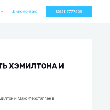
8(921)7777208
Шиномонтаж
ТЬ ХЭМИЛТОНА И
милтон и Макс Ферстаппен в