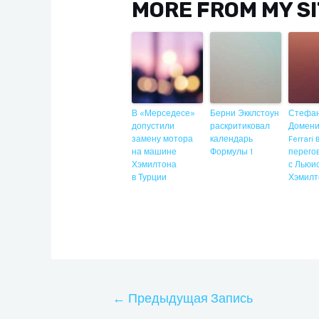
MORE FROM MY S
В «Мерседесе»
Берни Экклстоун
Стефа
допустили
раскритиковал
Домени
замену мотора
календарь
Ferrari
на машине
Формулы 1
перего
Хэмилтона
с Льюи
в Турции
Хэмилт
Навигация
←
Предыдущая Запись
по