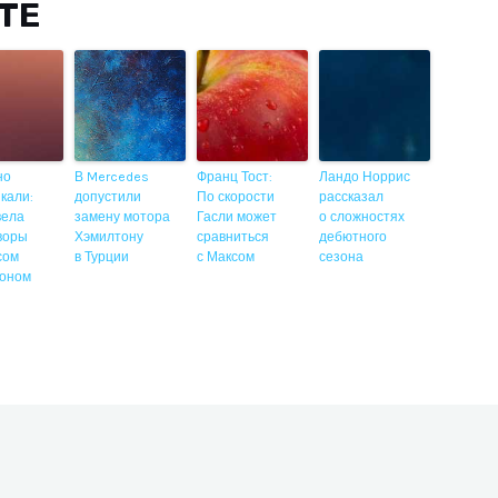
ITE
но
В Mercedes
Франц Тост:
Ландо Норрис
кали:
допустили
По скорости
рассказал
 вела
замену мотора
Гасли может
о сложностях
воры
Хэмилтону
сравниться
дебютного
сом
в Турции
с Максом
сезона
оном