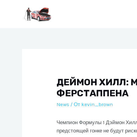
Перейти
к
содержимому
ДЕЙМОН ХИЛЛ: 
ФЕРСТАППЕНА
News
/ От
kevin_brown
Чемпион Формулы 1 Дэймон Хилл 
предстоящей гонке не будут риско