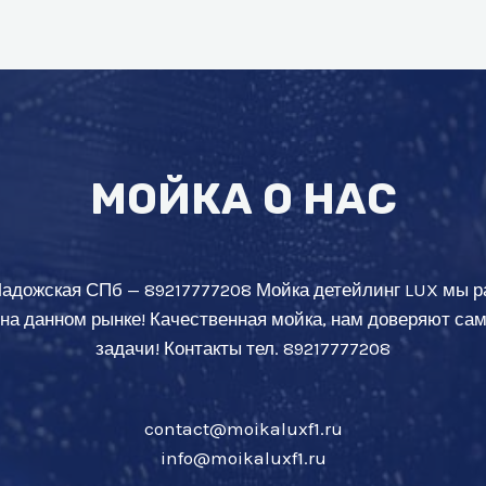
МОЙКА О НАС
Ладожская СПб — 89217777208 Мойка детейлинг LUX мы р
 на данном рынке! Качественная мойка, нам доверяют с
задачи! Контакты тел. 89217777208
contact@moikaluxf1.ru
info@moikaluxf1.ru