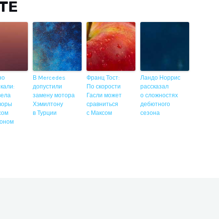
ITE
но
В Mercedes
Франц Тост:
Ландо Норрис
кали:
допустили
По скорости
рассказал
 вела
замену мотора
Гасли может
о сложностях
воры
Хэмилтону
сравниться
дебютного
сом
в Турции
с Максом
сезона
оном