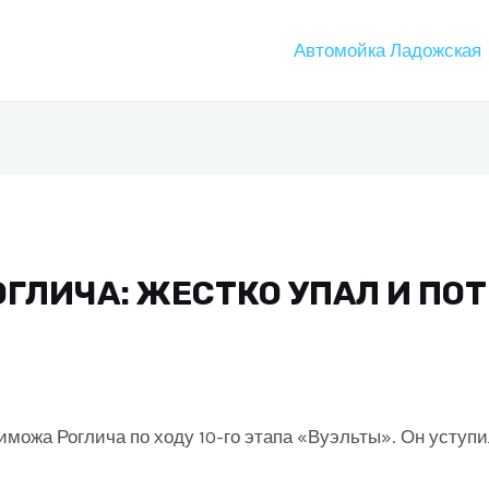
Автомойка Ладожская
ОГЛИЧА: ЖЕСТКО УПАЛ И ПО
иможа Роглича по ходу 10-го этапа «Вуэльты». Он уступ