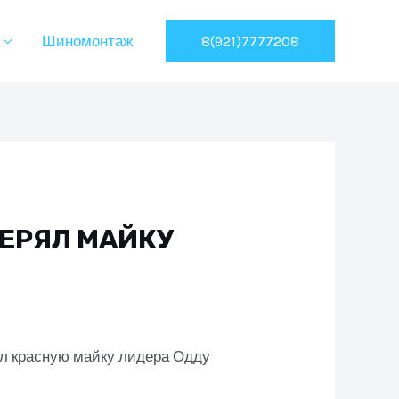
8(921)7777208
Шиномонтаж
ТЕРЯЛ МАЙКУ
ил красную майку лидера Одду