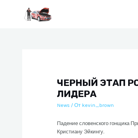
Перейти
к
содержимому
ЧЕРНЫЙ ЭТАП Р
ЛИДЕРА
News
/ От
kevin_brown
Падение словенского гонщика Пр
Кристиану Эйкингу.