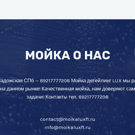
МОЙКА О НАС
Ладожская СПб — 89217777208 Мойка детейлинг LUX мы р
 на данном рынке! Качественная мойка, нам доверяют с
задачи! Контакты тел. 89217777208
contact@moikaluxf1.ru
info@moikaluxf1.ru