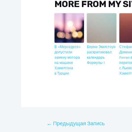
MORE FROM MY S
В «Мерседесе»
Берни Экклстоун
Стефа
допустили
раскритиковал
Домени
замену мотора
календарь
Ferrari
на машине
Формулы 1
перего
Хэмилтона
с Льюи
в Турции
Хэмилт
Навигация
←
Предыдущая Запись
по