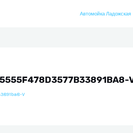
Автомойка Ладожская
E5555F478D3577B33891BA8-
33891ba8-V