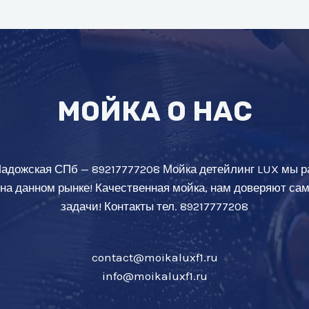
МОЙКА О НАС
Ладожская СПб — 89217777208 Мойка детейлинг LUX мы р
 на данном рынке! Качественная мойка, нам доверяют с
задачи! Контакты тел. 89217777208
contact@moikaluxf1.ru
info@moikaluxf1.ru