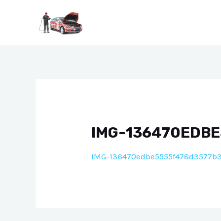
Перейти
к
содержимому
IMG-136470EDB
IMG-136470edbe5555f478d3577b