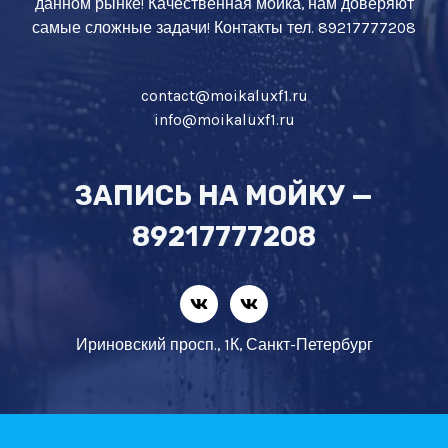
данном рынке! Качественная мойка, нам доверяют
самые сложные задачи! Контакты тел. 89217777208
contact@moikaluxf1.ru
info@moikaluxf1.ru
ЗАПИСЬ НА МОЙКУ —
89217777208
Ириновский просп., 1К, Санкт-Петербург