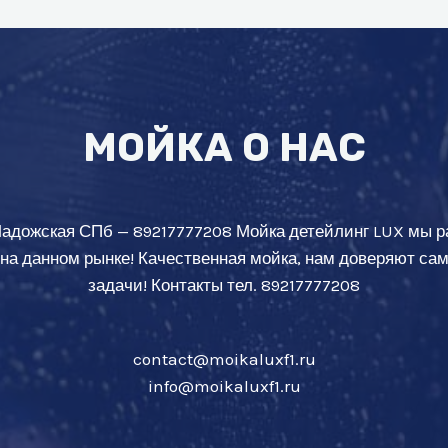
МОЙКА О НАС
Ладожская СПб — 89217777208 Мойка детейлинг LUX мы р
 на данном рынке! Качественная мойка, нам доверяют с
задачи! Контакты тел. 89217777208
contact@moikaluxf1.ru
info@moikaluxf1.ru