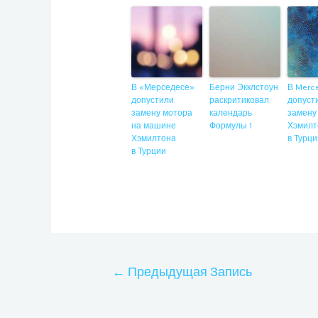
В «Мерседесе»
Берни Экклстоун
В Merc
допустили
раскритиковал
допуст
замену мотора
календарь
замену
на машине
Формулы 1
Хэмилт
Хэмилтона
в Турц
в Турции
Навигация
←
Предыдущая Запись
по
записям