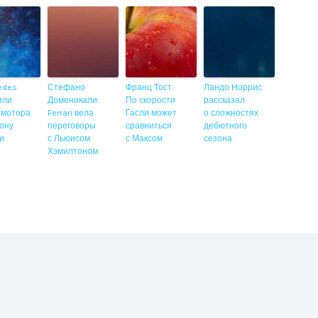
edes
Стефано
Франц Тост:
Ландо Норрис
или
Доменикали:
По скорости
рассказал
 мотора
Ferrari вела
Гасли может
о сложностях
ону
переговоры
сравниться
дебютного
ии
с Льюисом
с Максом
сезона
Хэмилтоном