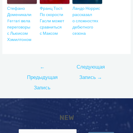
Стефано
Франц Тост:
Ландо Норрис
Доменикали:
По скорости
рассказал
Ferrari вела
Гасли может
о сложностях
переговоры
сравниться
дебютного
с Льюисом
с Максом
сезона
Хэмилтоном
Навигация
←
Следующая
по
Предыдущая
Запись
→
записям
Запись
NEW
Найти: