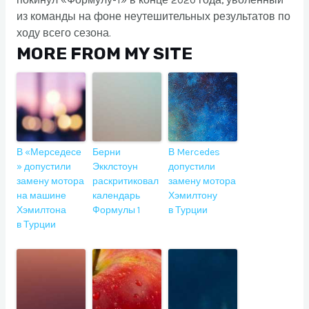
покинул «Формулу-1» в конце 2020 года, уволенный
из команды на фоне неутешительных результатов по
ходу всего сезона.
MORE FROM MY SITE
В «Мерседесе
Берни
В Mercedes
» допустили
Экклстоун
допустили
замену мотора
раскритиковал
замену мотора
на машине
календарь
Хэмилтону
Хэмилтона
Формулы 1
в Турции
в Турции