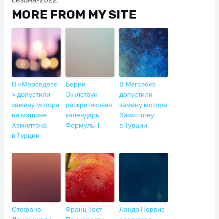
сезона-2022.
MORE FROM MY SITE
В «Мерседесе
Берни
В Mercedes
» допустили
Экклстоун
допустили
замену мотора
раскритиковал
замену мотора
на машине
календарь
Хэмилтону
Хэмилтона
Формулы 1
в Турции
в Турции
Стефано
Франц Тост:
Ландо Норрис