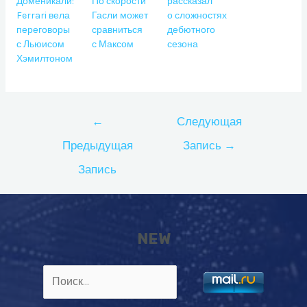
Доменикали:
По скорости
рассказал
Ferrari вела
Гасли может
о сложностях
переговоры
сравниться
дебютного
с Льюисом
с Максом
сезона
Хэмилтоном
Навигация
←
Следующая
по
Предыдущая
Запись
→
записям
Запись
NEW
Найти: