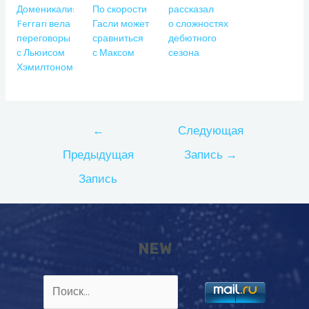
Доменикали:
По скорости
рассказал
Ferrari вела
Гасли может
о сложностях
переговоры
сравниться
дебютного
с Льюисом
с Максом
сезона
Хэмилтоном
Навигация
←
Следующая
по
Предыдущая
Запись
→
записям
Запись
NEW
Найти: