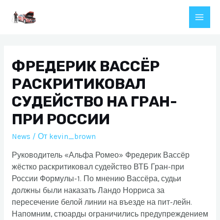
Перейти
к
Main
содержимому
Men
ФРЕДЕРИК ВАССЁР
РАСКРИТИКОВАЛ
СУДЕЙСТВО НА ГРАН-
ПРИ РОССИИ
News
/ От
kevin_brown
Руководитель «Альфа Ромео» Фредерик Вассёр
жёстко раскритиковал судейство ВТБ Гран-при
России Формулы-1. По мнению Вассёра, судьи
должны были наказать Ландо Норриса за
пересечение белой линии на въезде на пит-лейн.
Напомним, стюарды ограничились предупреждением