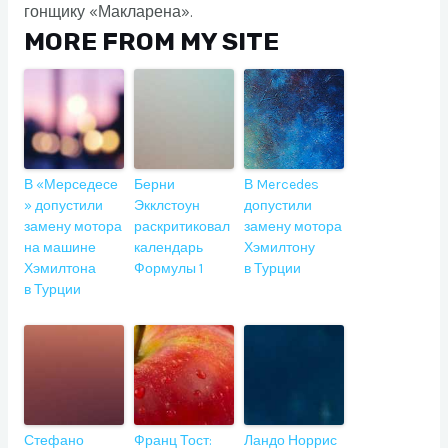
гонщику «Макларена».
MORE FROM MY SITE
В «Мерседесе
Берни
В Mercedes
» допустили
Экклстоун
допустили
замену мотора
раскритиковал
замену мотора
на машине
календарь
Хэмилтону
Хэмилтона
Формулы 1
в Турции
в Турции
Стефано
Франц Тост:
Ландо Норрис