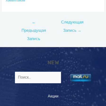
Хэмилтоном
Навигация
←
Следующая
по
Предыдущая
Запись
→
записям
Запись
NEW
Найти:
Акции