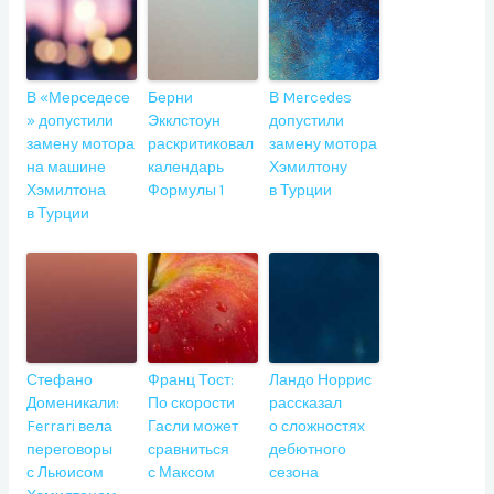
В «Мерседесе
Берни
В Mercedes
» допустили
Экклстоун
допустили
замену мотора
раскритиковал
замену мотора
на машине
календарь
Хэмилтону
Хэмилтона
Формулы 1
в Турции
в Турции
Стефано
Франц Тост:
Ландо Норрис
Доменикали:
По скорости
рассказал
Ferrari вела
Гасли может
о сложностях
переговоры
сравниться
дебютного
с Льюисом
с Максом
сезона