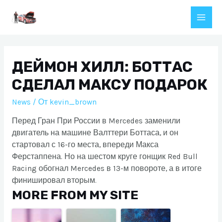
Перейти
к
Main
содержимому
Men
ДЕЙМОН ХИЛЛ: БОТТАС
СДЕЛАЛ МАКСУ ПОДАРОК
News
/ От
kevin_brown
Перед Гран При России в Mercedes заменили
двигатель на машине Валттери Боттаса, и он
стартовал с 16-го места, впереди Макса
Ферстаппена. Но на шестом круге гонщик Red Bull
Racing обогнал Mercedes в 13-м повороте, а в итоге
финишировал вторым.
MORE FROM MY SITE