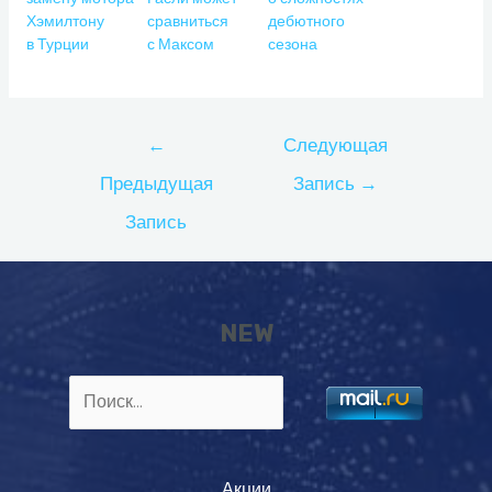
Хэмилтону
сравниться
дебютного
в Турции
с Максом
сезона
Навигация
←
Следующая
по
Предыдущая
Запись
→
записям
Запись
NEW
Найти:
Акции