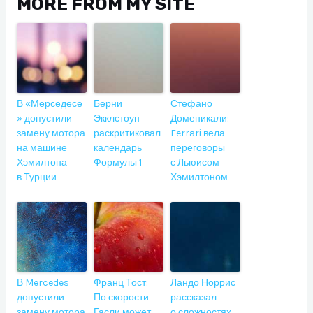
MORE FROM MY SITE
В «Мерседесе
Берни
Стефано
» допустили
Экклстоун
Доменикали:
замену мотора
раскритиковал
Ferrari вела
на машине
календарь
переговоры
Хэмилтона
Формулы 1
с Льюисом
в Турции
Хэмилтоном
В Mercedes
Франц Тост:
Ландо Норрис
допустили
По скорости
рассказал
замену мотора
Гасли может
о сложностях