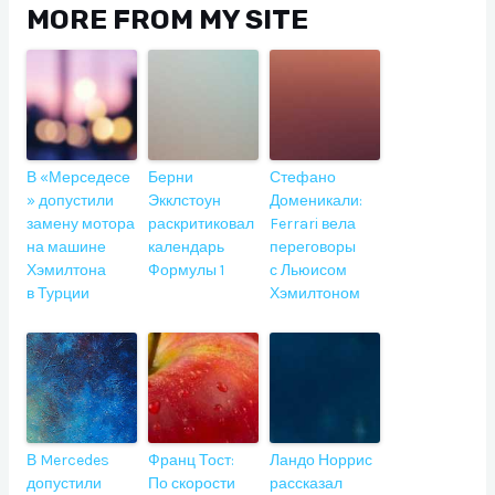
MORE FROM MY SITE
В «Мерседесе
Берни
Стефано
» допустили
Экклстоун
Доменикали:
замену мотора
раскритиковал
Ferrari вела
на машине
календарь
переговоры
Хэмилтона
Формулы 1
с Льюисом
в Турции
Хэмилтоном
В Mercedes
Франц Тост:
Ландо Норрис
допустили
По скорости
рассказал