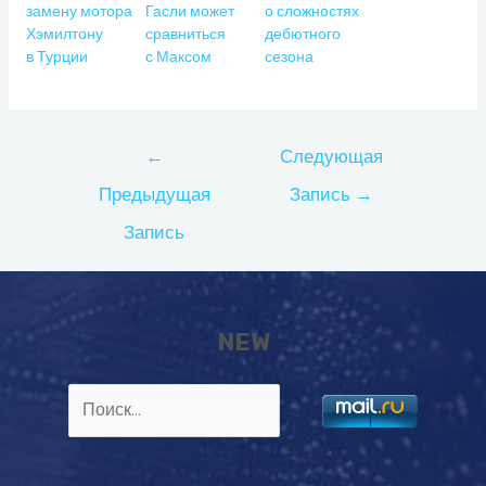
замену мотора
Гасли может
о сложностях
Хэмилтону
сравниться
дебютного
в Турции
с Максом
сезона
Навигация
←
Следующая
по
Предыдущая
Запись
→
записям
Запись
NEW
Найти: