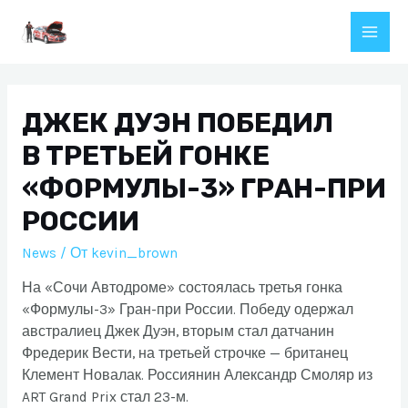
Перейти
к
Main
содержимому
Men
ДЖЕК ДУЭН ПОБЕДИЛ
В ТРЕТЬЕЙ ГОНКЕ
«ФОРМУЛЫ-3» ГРАН-ПРИ
РОССИИ
News
/ От
kevin_brown
На «Сочи Автодроме» состоялась третья гонка
«Формулы-3» Гран-при России. Победу одержал
австралиец Джек Дуэн, вторым стал датчанин
Фредерик Вести, на третьей строчке — британец
Клемент Новалак. Россиянин Александр Смоляр из
ART Grand Prix стал 23-м.