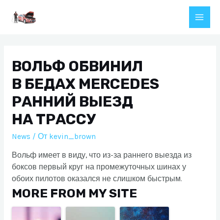
Перейти
к
Main
содержимому
Men
ВОЛЬФ ОБВИНИЛ
В БЕДАХ MERCEDES
РАННИЙ ВЫЕЗД
НА ТРАССУ
News
/ От
kevin_brown
Вольф имеет в виду, что из-за раннего выезда из
боксов первый круг на промежуточных шинах у
обоих пилотов оказался не слишком быстрым.
MORE FROM MY SITE