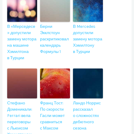
В «Мерседесе
Берни
В Mercedes
» допустили
Экклстоун
допустили
замену мотора
раскритиковал
замену мотора
на машине
календарь
Хэмилтону
Хэмилтона
Формулы 1
в Турции
в Турции
Стефано
Франц Тост:
Ландо Норрис
Доменикали:
По скорости
рассказал
Ferrari вела
Гасли может
о сложностях
переговоры
сравниться
дебютного
с Льюисом
с Максом
сезона