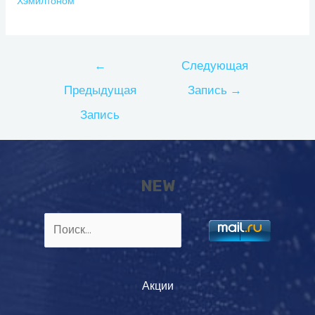
Хэмилтоном
Навигация
←
Следующая
по
Предыдущая
Запись
→
записям
Запись
NEW
Найти:
Акции