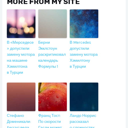
MORE FROM MY SITE
В «Мерседесе
Берни
В Mercedes
» допустили
Экклстоун
допустили
замену мотора
раскритиковал
замену мотора
на машине
календарь
Хэмилтону
Хэмилтона
Формулы 1
в Турции
в Турции
Стефано
Франц Тост:
Ландо Норрис
Доменикали:
По скорости
рассказал
Ferrari вела
Гасли может
о сложностях