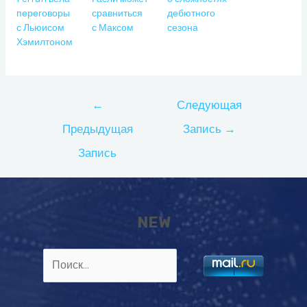
переговоры
сравниться
дебютного
с Льюисом
с Максом
сезона
Хэмилтоном
Навигация
←
Следующая
по
Предыдущая
Запись
→
записям
Запись
NEW
Найти: