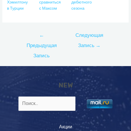
Хэмилтону
сравниться
дебютного
в Турции
с Максом
сезона
Навигация
←
Следующая
по
Предыдущая
Запись
→
записям
Запись
NEW
Найти:
Акции