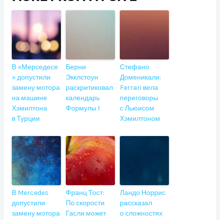
В «Мерседесе
Берни
Стефано
» допустили
Экклстоун
Доменикали:
замену мотора
раскритиковал
Ferrari вела
на машине
календарь
переговоры
Хэмилтона
Формулы 1
с Льюисом
в Турции
Хэмилтоном
В Mercedes
Франц Тост:
Ландо Норрис
допустили
По скорости
рассказал
замену мотора
Гасли может
о сложностях