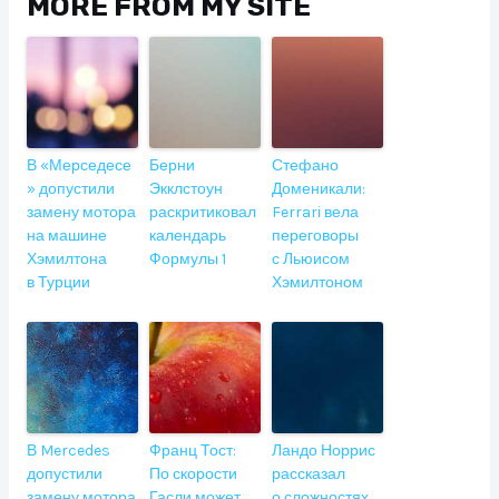
MORE FROM MY SITE
В «Мерседесе
Берни
Стефано
» допустили
Экклстоун
Доменикали:
замену мотора
раскритиковал
Ferrari вела
на машине
календарь
переговоры
Хэмилтона
Формулы 1
с Льюисом
в Турции
Хэмилтоном
В Mercedes
Франц Тост:
Ландо Норрис
допустили
По скорости
рассказал
замену мотора
Гасли может
о сложностях