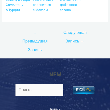
Хэмилтону
сравниться
дебютного
в Турции
с Максом
сезона
Навигация
←
Следующая
по
Предыдущая
Запись
→
записям
Запись
NEW
Найти:
Акции