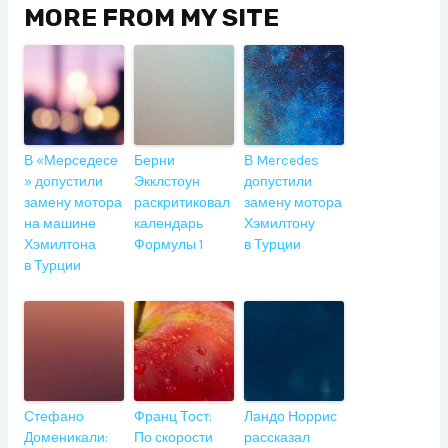
MORE FROM MY SITE
В «Мерседесе
Берни
В Mercedes
» допустили
Экклстоун
допустили
замену мотора
раскритиковал
замену мотора
на машине
календарь
Хэмилтону
Хэмилтона
Формулы 1
в Турции
в Турции
Стефано
Франц Тост:
Ландо Норрис
Доменикали:
По скорости
рассказал