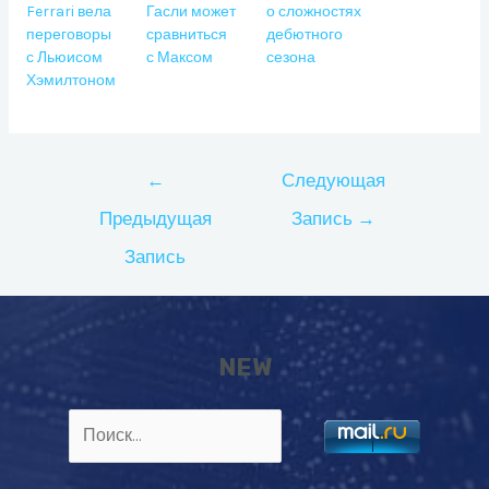
Ferrari вела
Гасли может
о сложностях
переговоры
сравниться
дебютного
с Льюисом
с Максом
сезона
Хэмилтоном
Навигация
←
Следующая
по
Предыдущая
Запись
→
записям
Запись
NEW
Найти: