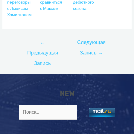
переговоры
сравниться
дебютного
с Льюисом
с Максом
сезона
Хэмилтоном
Навигация
←
Следующая
по
Предыдущая
Запись
→
записям
Запись
NEW
Найти: