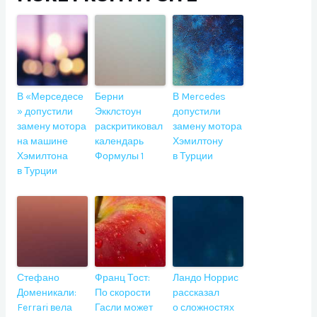
В «Мерседесе
Берни
В Mercedes
» допустили
Экклстоун
допустили
замену мотора
раскритиковал
замену мотора
на машине
календарь
Хэмилтону
Хэмилтона
Формулы 1
в Турции
в Турции
Стефано
Франц Тост:
Ландо Норрис
Доменикали:
По скорости
рассказал
Ferrari вела
Гасли может
о сложностях