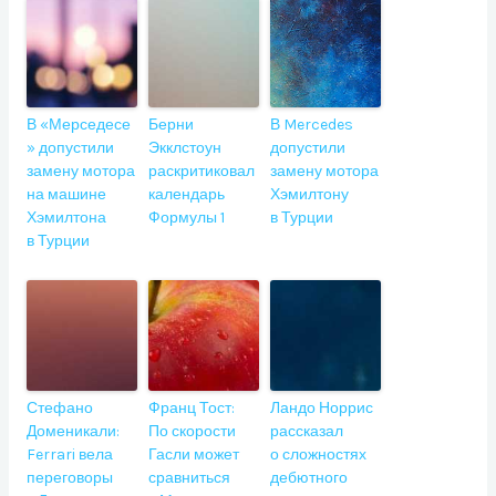
В «Мерседесе
Берни
В Mercedes
» допустили
Экклстоун
допустили
замену мотора
раскритиковал
замену мотора
на машине
календарь
Хэмилтону
Хэмилтона
Формулы 1
в Турции
в Турции
Стефано
Франц Тост:
Ландо Норрис
Доменикали:
По скорости
рассказал
Ferrari вела
Гасли может
о сложностях
переговоры
сравниться
дебютного