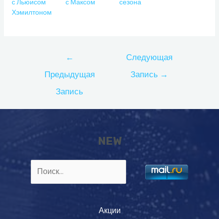
с Льюисом
с Максом
сезона
Хэмилтоном
Навигация
←
Следующая
по
Предыдущая
Запись
→
записям
Запись
NEW
Найти:
Акции