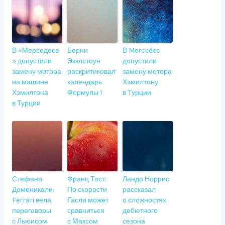
В «Мерседесе
Берни
В Mercedes
» допустили
Экклстоун
допустили
замену мотора
раскритиковал
замену мотора
на машине
календарь
Хэмилтону
Хэмилтона
Формулы 1
в Турции
в Турции
Стефано
Франц Тост:
Ландо Норрис
Доменикали:
По скорости
рассказал
Ferrari вела
Гасли может
о сложностях
переговоры
сравниться
дебютного
с Льюисом
с Максом
сезона