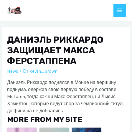
Перейти
к
Main
содержимому
Men
ДАНИЭЛЬ РИККАРДО
ЗАЩИЩАЕТ МАКСА
ФЕРСТАППЕНА
News
/ От
kevin_brown
Даниэль Риккардо поднялся в Монце на вершину
подиума, одержав свою первую победу в составе
McLaren, тогда как ни Макс Ферстаппен, ни Льюис
Хэмилтон, которые ведут спор за чемпионский титул,
до финиша не добрались.
MORE FROM MY SITE