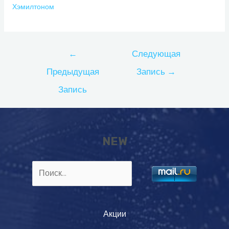
Хэмилтоном
Навигация
←
Следующая
по
Предыдущая
Запись
→
записям
Запись
NEW
Найти:
Акции