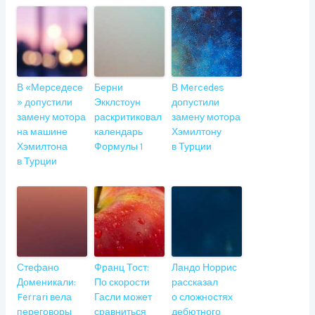
В «Мерседесе
Берни
В Mercedes
» допустили
Экклстоун
допустили
замену мотора
раскритиковал
замену мотора
на машине
календарь
Хэмилтону
Хэмилтона
Формулы 1
в Турции
в Турции
Стефано
Франц Тост:
Ландо Норрис
Доменикали:
По скорости
рассказал
Ferrari вела
Гасли может
о сложностях
переговоры
сравниться
дебютного