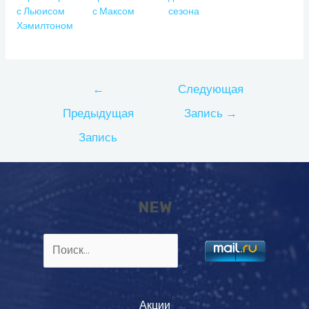
с Льюисом
с Максом
сезона
Хэмилтоном
Навигация
←
Следующая
по
Предыдущая
Запись
→
записям
Запись
NEW
Найти:
Акции