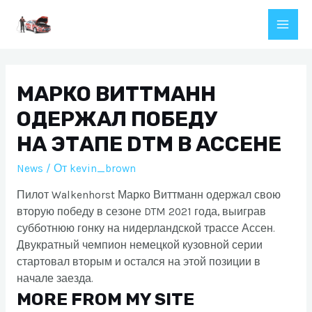
Перейти
к
Main
содержимому
Men
МАРКО ВИТТМАНН
ОДЕРЖАЛ ПОБЕДУ
НА ЭТАПЕ DTM В АССЕНЕ
News
/ От
kevin_brown
Пилот Walkenhorst Марко Виттманн одержал свою
вторую победу в сезоне DTM 2021 года, выиграв
субботнюю гонку на нидерландской трассе Ассен.
Двукратный чемпион немецкой кузовной серии
стартовал вторым и остался на этой позиции в
начале заезда.
MORE FROM MY SITE