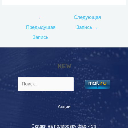
Навигация
←
Следующая
по
Предыдущая
Запись
→
записям
Запись
NEW
Найти:
Акции
Скидки на полировку фар -15%