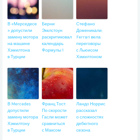
В «Мерседесе
Берни
Стефано
» допустили
Экклстоун
Доменикали:
замену мотора
раскритиковал
Ferrari вела
на машине
календарь
переговоры
Хэмилтона
Формулы 1
с Льюисом
в Турции
Хэмилтоном
В Mercedes
Франц Тост:
Ландо Норрис
допустили
По скорости
рассказал
замену мотора
Гасли может
о сложностях
Хэмилтону
сравниться
дебютного
в Турции
с Максом
сезона