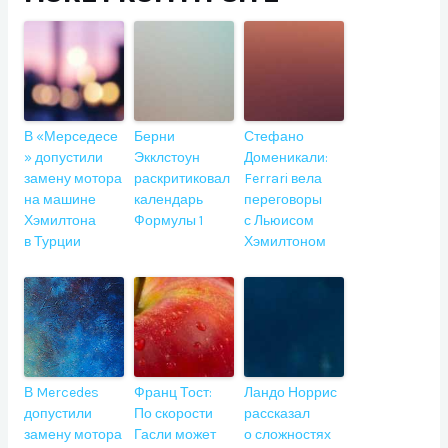
В «Мерседесе
Берни
Стефано
» допустили
Экклстоун
Доменикали:
замену мотора
раскритиковал
Ferrari вела
на машине
календарь
переговоры
Хэмилтона
Формулы 1
с Льюисом
в Турции
Хэмилтоном
В Mercedes
Франц Тост:
Ландо Норрис
допустили
По скорости
рассказал
замену мотора
Гасли может
о сложностях