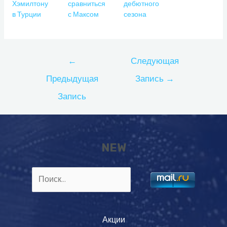
Хэмилтону
сравниться
дебютного
в Турции
с Максом
сезона
Навигация
←
Следующая
по
Предыдущая
Запись
→
записям
Запись
NEW
Найти:
Акции