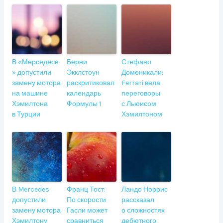
В «Мерседесе
Берни
Стефано
» допустили
Экклстоун
Доменикали:
замену мотора
раскритиковал
Ferrari вела
на машине
календарь
переговоры
Хэмилтона
Формулы 1
с Льюисом
в Турции
Хэмилтоном
В Mercedes
Франц Тост:
Ландо Норрис
допустили
По скорости
рассказал
замену мотора
Гасли может
о сложностях
Хэмилтону
сравниться
дебютного