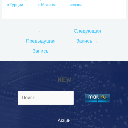
в Турции
с Максом
сезона
Навигация
←
Следующая
по
Предыдущая
Запись
→
записям
Запись
NEW
Найти:
Акции