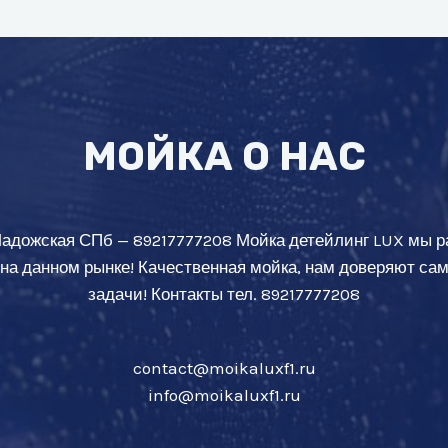
МОЙКА О НАС
Ладожская СПб — 89217777208 Мойка детейлинг LUX мы р
 на данном рынке! Качественная мойка, нам доверяют с
задачи! Контакты тел. 89217777208
contact@moikaluxf1.ru
info@moikaluxf1.ru