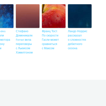
edes
Стефано
Франц Тост:
Ландо Норрис
или
Доменикали:
По скорости
рассказал
 мотора
Ferrari вела
Гасли может
о сложностях
ону
переговоры
сравниться
дебютного
ии
с Льюисом
с Максом
сезона
Хэмилтоном