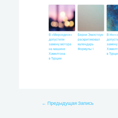
В «Мерседесе»
Берни Экклстоун
В Merc
допустили
раскритиковал
допуст
замену мотора
календарь
замену
на машине
Формулы 1
Хэмилт
Хэмилтона
в Турц
в Турции
Навигация
←
Предыдущая Запись
по
записям