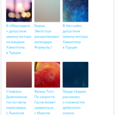
В «Мерседесе
Берни
В Mercedes
» допустили
Экклстоун
допустили
замену мотора
раскритиковал
замену мотора
на машине
календарь
Хэмилтону
Хэмилтона
Формулы 1
в Турции
в Турции
Стефано
Франц Тост:
Ландо Норрис
Доменикали:
По скорости
рассказал
Ferrari вела
Гасли может
о сложностях
переговоры
сравниться
дебютного
с Льюисом
с Максом
сезона