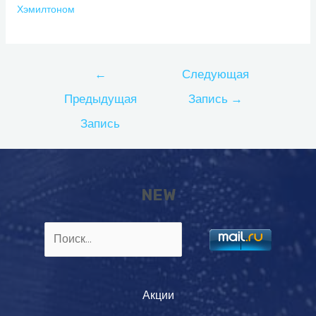
Хэмилтоном
Навигация
←
Следующая
по
Предыдущая
Запись
→
записям
Запись
NEW
Найти:
Акции