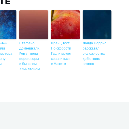
ITE
edes
Стефано
Франц Тост:
Ландо Норрис
или
Доменикали:
По скорости
рассказал
 мотора
Ferrari вела
Гасли может
о сложностях
ону
переговоры
сравниться
дебютного
ии
с Льюисом
с Максом
сезона
Хэмилтоном