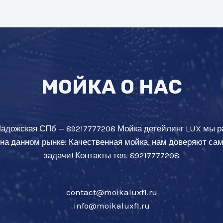
МОЙКА О НАС
Ладожская СПб — 89217777208 Мойка детейлинг LUX мы р
 на данном рынке! Качественная мойка, нам доверяют с
задачи! Контакты тел. 89217777208
contact@moikaluxf1.ru
info@moikaluxf1.ru