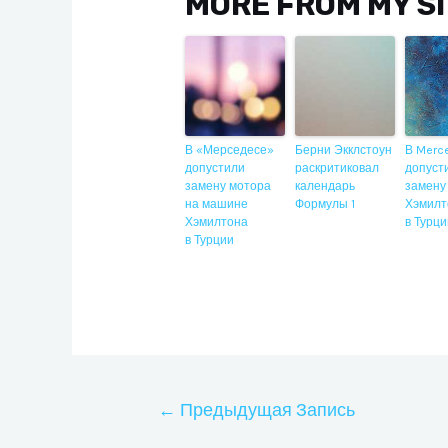
MORE FROM MY S
В «Мерседесе»
Берни Экклстоун
В Merc
допустили
раскритиковал
допуст
замену мотора
календарь
замену
на машине
Формулы 1
Хэмилт
Хэмилтона
в Турц
в Турции
Навигация
←
Предыдущая Запись
по