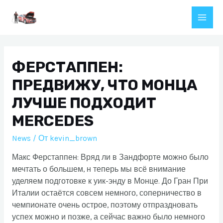
Перейти
к
Main
содержимому
Men
ФЕРСТАППЕН:
ПРЕДВИЖУ, ЧТО МОНЦА
ЛУЧШЕ ПОДХОДИТ
MERCEDES
News
/ От
kevin_brown
Макс Ферстаппен: Вряд ли в Зандфорте можно было
мечтать о большем, н теперь мы всё внимание
уделяем подготовке к уик-энду в Монце. До Гран При
Италии остаётся совсем немного, соперничество в
чемпионате очень острое, поэтому отпраздновать
успех можно и позже, а сейчас важно было немного