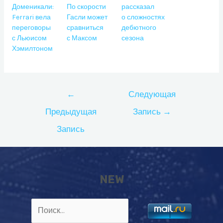
Доменикали:
По скорости
рассказал
Ferrari вела
Гасли может
о сложностях
переговоры
сравниться
дебютного
с Льюисом
с Максом
сезона
Хэмилтоном
Навигация
←
Следующая
по
Предыдущая
Запись
→
записям
Запись
NEW
Найти: