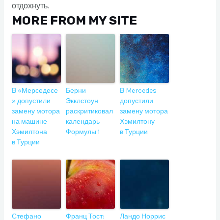
отдохнуть.
MORE FROM MY SITE
В «Мерседесе
Берни
В Mercedes
» допустили
Экклстоун
допустили
замену мотора
раскритиковал
замену мотора
на машине
календарь
Хэмилтону
Хэмилтона
Формулы 1
в Турции
в Турции
Стефано
Франц Тост:
Ландо Норрис