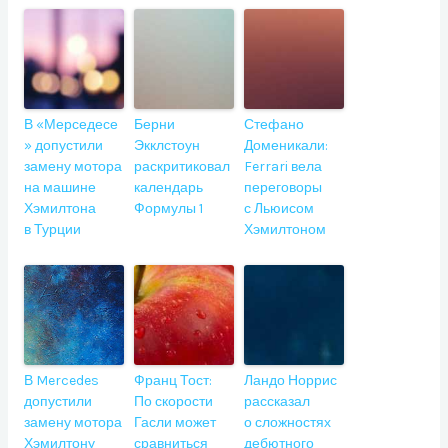
В «Мерседесе
Берни
Стефано
» допустили
Экклстоун
Доменикали:
замену мотора
раскритиковал
Ferrari вела
на машине
календарь
переговоры
Хэмилтона
Формулы 1
с Льюисом
в Турции
Хэмилтоном
В Mercedes
Франц Тост:
Ландо Норрис
допустили
По скорости
рассказал
замену мотора
Гасли может
о сложностях
Хэмилтону
сравниться
дебютного