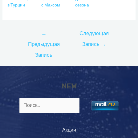
в Турции
с Максом
сезона
Навигация
←
Следующая
по
Предыдущая
Запись
→
записям
Запись
NEW
Найти:
Акции