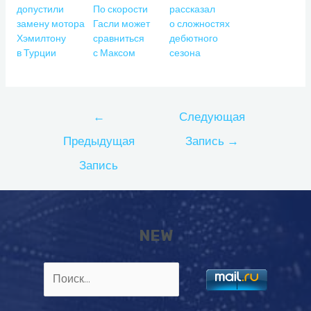
допустили
По скорости
рассказал
замену мотора
Гасли может
о сложностях
Хэмилтону
сравниться
дебютного
в Турции
с Максом
сезона
Навигация
←
Следующая
по
Предыдущая
Запись
→
записям
Запись
NEW
Найти: