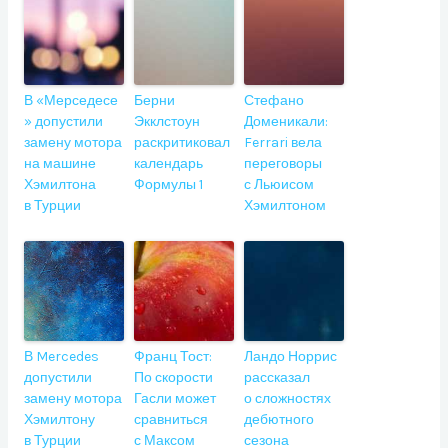
В «Мерседесе
Берни
Стефано
» допустили
Экклстоун
Доменикали:
замену мотора
раскритиковал
Ferrari вела
на машине
календарь
переговоры
Хэмилтона
Формулы 1
с Льюисом
в Турции
Хэмилтоном
В Mercedes
Франц Тост:
Ландо Норрис
допустили
По скорости
рассказал
замену мотора
Гасли может
о сложностях
Хэмилтону
сравниться
дебютного
в Турции
с Максом
сезона