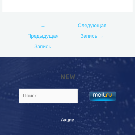
Навигация
←
Следующая
по
Предыдущая
Запись
→
записям
Запись
NEW
Найти:
Акции