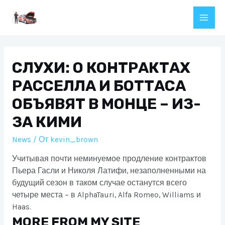
Перейти
к
Main
содержимому
Men
СЛУХИ: О КОНТРАКТАХ
РАССЕЛЛА И БОТТАСА
ОБЪЯВЯТ В МОНЦЕ – ИЗ-
ЗА КИМИ
News
/ От
kevin_brown
Учитывая почти неминуемое продление контрактов
Пьера Гасли и Николя Латифи, незаполненными на
будущий сезон в таком случае останутся всего
четыре места – в AlphaTauri, Alfa Romeo, Williams и
Haas.
MORE FROM MY SITE