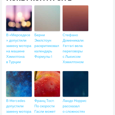
В «Мерседесе
Берни
Стефано
» допустили
Экклстоун
Доменикали:
замену мотора
раскритиковал
Ferrari вела
на машине
календарь
переговоры
Хэмилтона
Формулы 1
с Льюисом
в Турции
Хэмилтоном
В Mercedes
Франц Тост:
Ландо Норрис
допустили
По скорости
рассказал
замену мотора
Гасли может
о сложностях