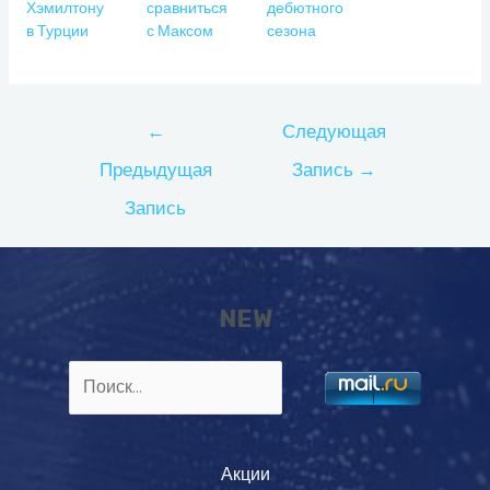
Хэмилтону
сравниться
дебютного
в Турции
с Максом
сезона
Навигация
←
Следующая
по
Предыдущая
Запись
→
записям
Запись
NEW
Найти:
Акции