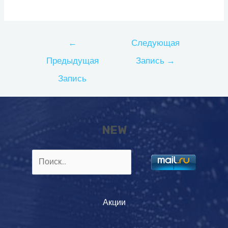
Навигация
←
Следующая
по
Предыдущая
Запись
→
записям
Запись
NEW
Найти:
Акции