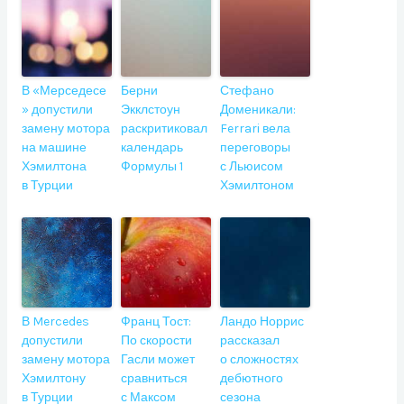
В «Мерседесе
Берни
Стефано
» допустили
Экклстоун
Доменикали:
замену мотора
раскритиковал
Ferrari вела
на машине
календарь
переговоры
Хэмилтона
Формулы 1
с Льюисом
в Турции
Хэмилтоном
В Mercedes
Франц Тост:
Ландо Норрис
допустили
По скорости
рассказал
замену мотора
Гасли может
о сложностях
Хэмилтону
сравниться
дебютного
в Турции
с Максом
сезона