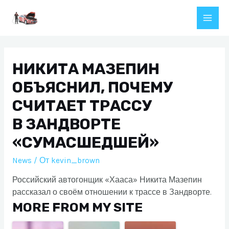
Перейти
к
Main
содержимому
Men
НИКИТА МАЗЕПИН
ОБЪЯСНИЛ, ПОЧЕМУ
СЧИТАЕТ ТРАССУ
В ЗАНДВОРТЕ
«СУМАСШЕДШЕЙ»
News
/ От
kevin_brown
Российский автогонщик «Хааса» Никита Мазепин
рассказал о своём отношении к трассе в Зандворте.
MORE FROM MY SITE