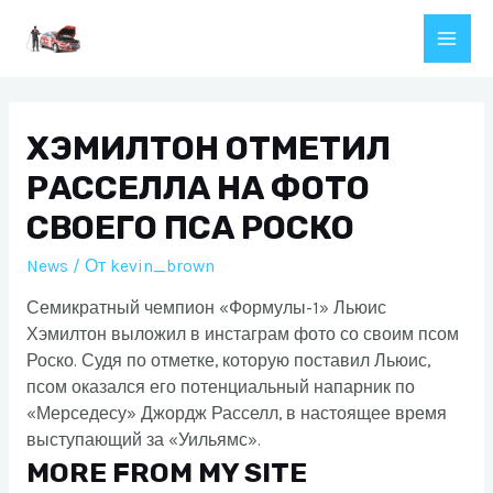
Перейти
к
Main
содержимому
Men
ХЭМИЛТОН ОТМЕТИЛ
РАССЕЛЛА НА ФОТО
СВОЕГО ПСА РОСКО
News
/ От
kevin_brown
Семикратный чемпион «Формулы-1» Льюис
Хэмилтон выложил в инстаграм фото со своим псом
Роско. Судя по отметке, которую поставил Льюис,
псом оказался его потенциальный напарник по
«Мерседесу» Джордж Расселл, в настоящее время
выступающий за «Уильямс».
MORE FROM MY SITE