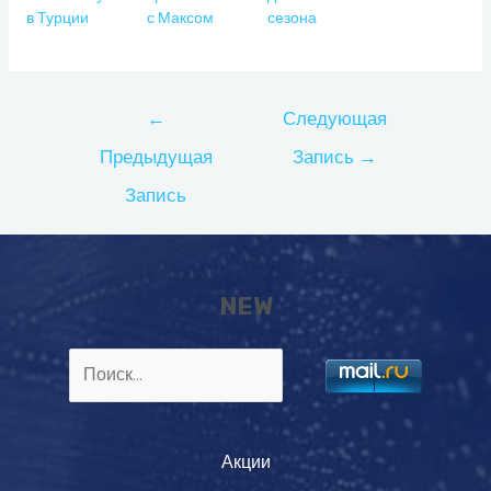
в Турции
с Максом
сезона
Навигация
←
Следующая
по
Предыдущая
Запись
→
записям
Запись
NEW
Найти:
Акции