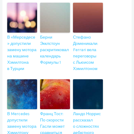
В «Мерседесе
Берни
Стефано
» допустили
Экклстоун
Доменикали:
замену мотора
раскритиковал
Ferrari вела
на машине
календарь
переговоры
Хэмилтона
Формулы 1
с Льюисом
в Турции
Хэмилтоном
В Mercedes
Франц Тост:
Ландо Норрис
допустили
По скорости
рассказал
замену мотора
Гасли может
о сложностях
Хэмилтону
сравниться
дебютного