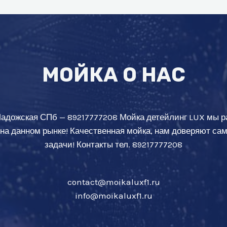
МОЙКА О НАС
Ладожская СПб — 89217777208 Мойка детейлинг LUX мы р
 на данном рынке! Качественная мойка, нам доверяют с
задачи! Контакты тел. 89217777208
contact@moikaluxf1.ru
info@moikaluxf1.ru