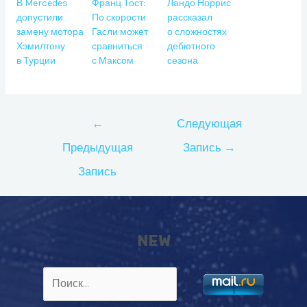
В Mercedes
Франц Тост:
Ландо Норрис
допустили
По скорости
рассказал
замену мотора
Гасли может
о сложностях
Хэмилтону
сравниться
дебютного
в Турции
с Максом
сезона
Навигация
←
Следующая
по
Предыдущая
Запись
→
записям
Запись
NEW
Найти: