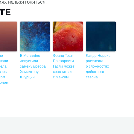
иях нельзя гоняться.
ITE
но
В Mercedes
Франц Тост:
Ландо Норрис
кали:
допустили
По скорости
рассказал
 вела
замену мотора
Гасли может
о сложностях
воры
Хэмилтону
сравниться
дебютного
сом
в Турции
с Максом
сезона
оном