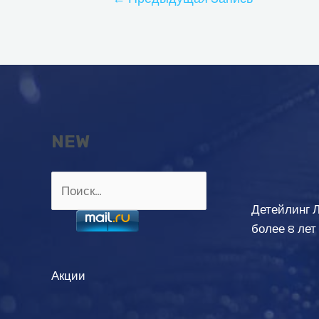
по
записям
NEW
Найти:
Детейлинг 
более 8 лет
Акции