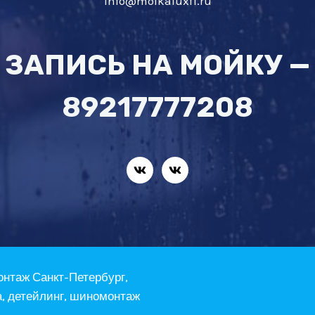
info@moikaluxf1.ru
ЗАПИСЬ НА МОЙКУ —
89217777208
онтаж Санкт-Петербург,
а, детейлинг, шиномонтаж