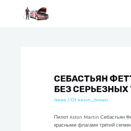
Перейти
к
содержимому
СЕБАСТЬЯН ФЕТТ
БЕЗ СЕРЬЕЗНЫХ
News
/ От
kevin_brown
Пилот Aston Martin Себастьян Ф
красными флагами третий сегмен