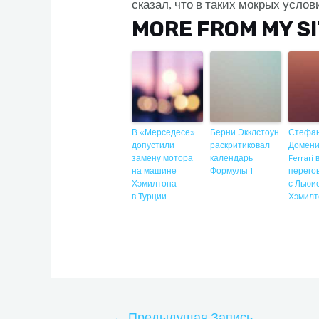
сказал, что в таких мокрых услов
MORE FROM MY S
В «Мерседесе»
Берни Экклстоун
Стефа
допустили
раскритиковал
Домени
замену мотора
календарь
Ferrari
на машине
Формулы 1
перего
Хэмилтона
с Льюи
в Турции
Хэмилт
Навигация
←
Предыдущая Запись