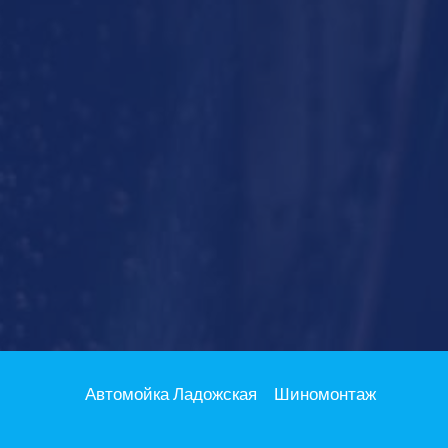
Автомойка Ладожская
Шиномонтаж