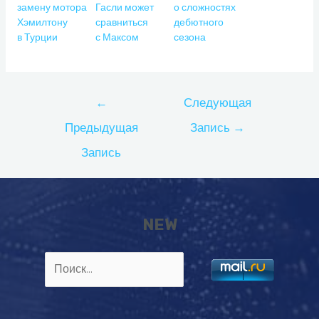
замену мотора
Гасли может
о сложностях
Хэмилтону
сравниться
дебютного
в Турции
с Максом
сезона
Навигация
←
Следующая
по
Предыдущая
Запись
→
записям
Запись
NEW
Найти: