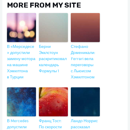
MORE FROM MY SITE
В «Мерседесе
Берни
Стефано
» допустили
Экклстоун
Доменикали:
замену мотора
раскритиковал
Ferrari вела
на машине
календарь
переговоры
Хэмилтона
Формулы 1
с Льюисом
в Турции
Хэмилтоном
В Mercedes
Франц Тост:
Ландо Норрис
допустили
По скорости
рассказал