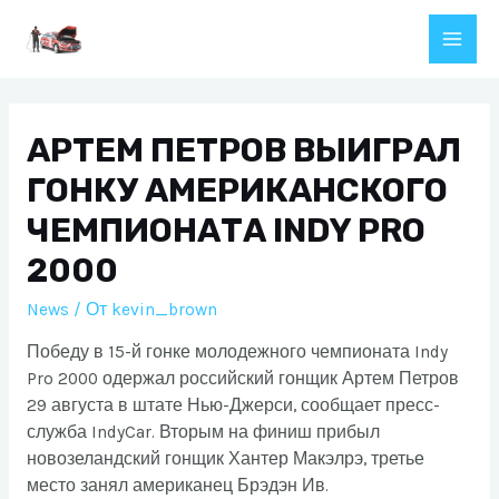
Перейти
к
Main
содержимому
Men
АРТЕМ ПЕТРОВ ВЫИГРАЛ
ГОНКУ АМЕРИКАНСКОГО
ЧЕМПИОНАТА INDY PRO
2000
News
/ От
kevin_brown
Победу в 15-й гонке молодежного чемпионата Indy
Pro 2000 одержал российский гонщик Артем Петров
29 августа в штате Нью-Джерси, сообщает пресс-
служба IndyCar. Вторым на финиш прибыл
новозеландский гонщик Хантер Макэлрэ, третье
место занял американец Брэдэн Ив.