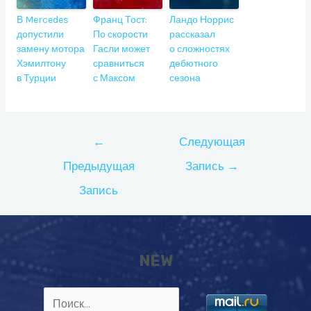
В Mercedes
Франц Тост:
Ландо Норрис
допустили
По скорости
рассказал
замену мотора
Гасли может
о сложностях
Хэмилтону
сравниться
дебютного
в Турции
с Максом
сезона
Навигация
←
Следующая
по
Предыдущая
Запись
→
записям
Запись
NEW
Найти: