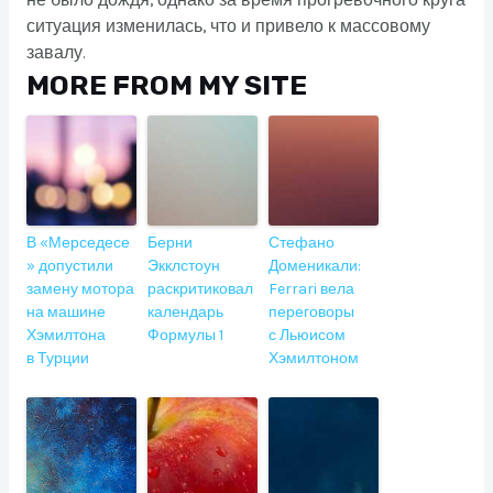
не было дождя, однако за время прогревочного круга
ситуация изменилась, что и привело к массовому
завалу.
MORE FROM MY SITE
В «Мерседесе
Берни
Стефано
» допустили
Экклстоун
Доменикали:
замену мотора
раскритиковал
Ferrari вела
на машине
календарь
переговоры
Хэмилтона
Формулы 1
с Льюисом
в Турции
Хэмилтоном