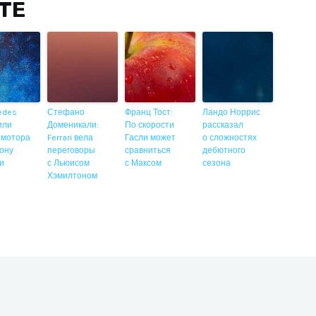
ITE
edes
Стефано
Франц Тост:
Ландо Норрис
или
Доменикали:
По скорости
рассказал
 мотора
Ferrari вела
Гасли может
о сложностях
ону
переговоры
сравниться
дебютного
ии
с Льюисом
с Максом
сезона
Хэмилтоном