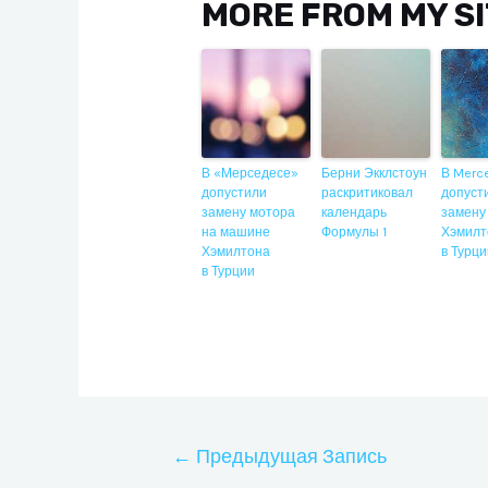
MORE FROM MY S
В «Мерседесе»
Берни Экклстоун
В Merc
допустили
раскритиковал
допуст
замену мотора
календарь
замену
на машине
Формулы 1
Хэмилт
Хэмилтона
в Турц
в Турции
Навигация
←
Предыдущая Запись
по