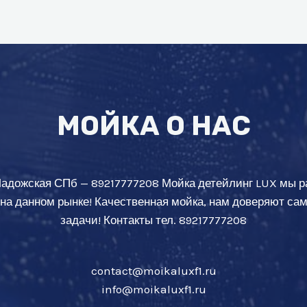
МОЙКА О НАС
Ладожская СПб — 89217777208 Мойка детейлинг LUX мы р
 на данном рынке! Качественная мойка, нам доверяют с
задачи! Контакты тел. 89217777208
contact@moikaluxf1.ru
info@moikaluxf1.ru