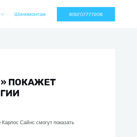
8(921)7777208
Шиномонтаж
И» ПОКАЖЕТ
ЬГИИ
е Карлос Сайнс смогут показать