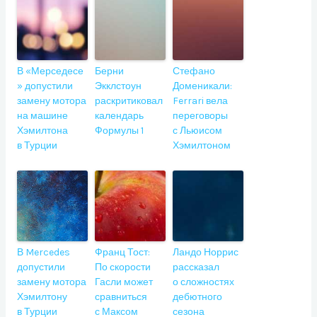
В «Мерседесе
Берни
Стефано
» допустили
Экклстоун
Доменикали:
замену мотора
раскритиковал
Ferrari вела
на машине
календарь
переговоры
Хэмилтона
Формулы 1
с Льюисом
в Турции
Хэмилтоном
В Mercedes
Франц Тост:
Ландо Норрис
допустили
По скорости
рассказал
замену мотора
Гасли может
о сложностях
Хэмилтону
сравниться
дебютного
в Турции
с Максом
сезона