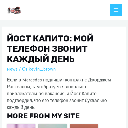
Перейти
к
Main
содержимому
Men
ЙОСТ КАПИТО: МОЙ
ТЕЛЕФОН ЗВОНИТ
КАЖДЫЙ ДЕНЬ
News
/ От
kevin_brown
Если в Mercedes подпишут контракт с Джорджем
Расселлом, там образуется довольно
привлекательная вакансия, и Йост Капито
подтвердил, что его телефон звонит буквально
каждый день.
MORE FROM MY SITE