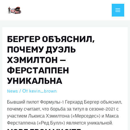
Перейти
к
Main
содержимому
Men
БЕРГЕР ОБЪЯСНИЛ,
ПОЧЕМУ ДУЭЛЬ
ХЭМИЛТОН —
ФЕРСТАППЕН
УНИКАЛЬНА
News
/ От
kevin_brown
Бывший пилот Формулы-1 Герхард Бергер объяснил,
почему считает, что борьба за титул в сезоне-2021 с
участием Льюиса Хэмилтона («Мерседес») и Макса
Ферстаппена («Ред Булл») является уникальной.