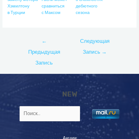
Хэмилтону
сравниться
дебютного
в Турции
с Максом
сезона
Навигация
←
Следующая
по
Предыдущая
Запись
→
записям
Запись
NEW
Найти:
Акции