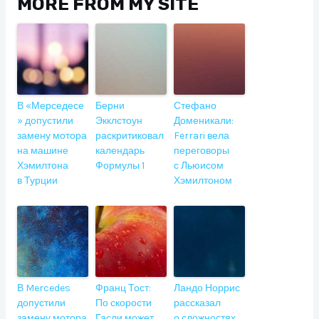
MORE FROM MY SITE
В «Мерседесе
Берни
Стефано
» допустили
Экклстоун
Доменикали:
замену мотора
раскритиковал
Ferrari вела
на машине
календарь
переговоры
Хэмилтона
Формулы 1
с Льюисом
в Турции
Хэмилтоном
В Mercedes
Франц Тост:
Ландо Норрис
допустили
По скорости
рассказал
замену мотора
Гасли может
о сложностях