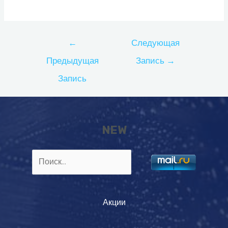
Навигация
←
Следующая
по
Предыдущая
Запись
→
записям
Запись
NEW
Найти:
Акции