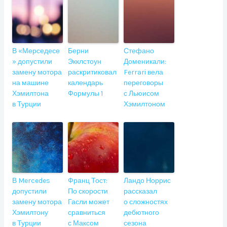
В «Мерседесе
Берни
Стефано
» допустили
Экклстоун
Доменикали:
замену мотора
раскритиковал
Ferrari вела
на машине
календарь
переговоры
Хэмилтона
Формулы 1
с Льюисом
в Турции
Хэмилтоном
В Mercedes
Франц Тост:
Ландо Норрис
допустили
По скорости
рассказал
замену мотора
Гасли может
о сложностях
Хэмилтону
сравниться
дебютного
в Турции
с Максом
сезона