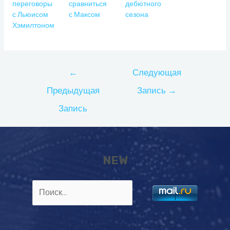
переговоры
сравниться
дебютного
с Льюисом
с Максом
сезона
Хэмилтоном
Навигация
←
Следующая
по
Предыдущая
Запись
→
записям
Запись
NEW
Найти: