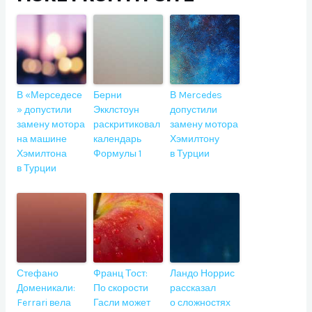
В «Мерседесе
Берни
В Mercedes
» допустили
Экклстоун
допустили
замену мотора
раскритиковал
замену мотора
на машине
календарь
Хэмилтону
Хэмилтона
Формулы 1
в Турции
в Турции
Стефано
Франц Тост:
Ландо Норрис
Доменикали:
По скорости
рассказал
Ferrari вела
Гасли может
о сложностях