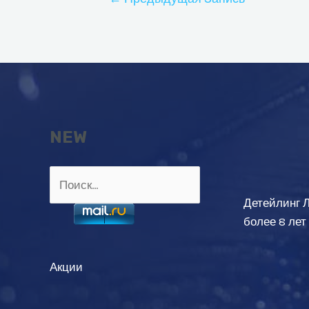
по
записям
NEW
Найти:
Детейлинг 
более 8 лет
Акции