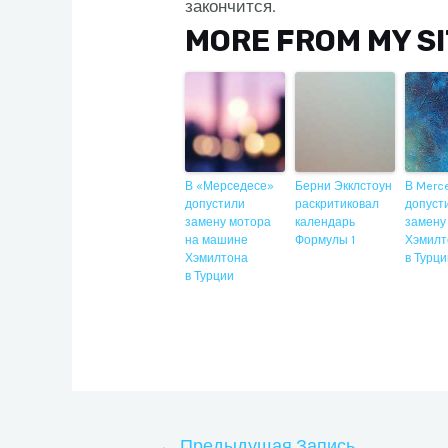
закончится.
MORE FROM MY S
В «Мерседесе»
Берни Экклстоун
В Merc
допустили
раскритиковал
допуст
замену мотора
календарь
замену
на машине
Формулы 1
Хэмилт
Хэмилтона
в Турц
в Турции
Навигация
←
Предыдущая Запись