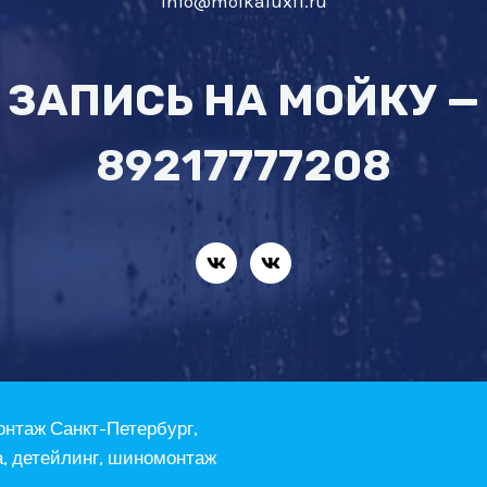
info@moikaluxf1.ru
ЗАПИСЬ НА МОЙКУ —
89217777208
онтаж Санкт-Петербург,
а, детейлинг, шиномонтаж