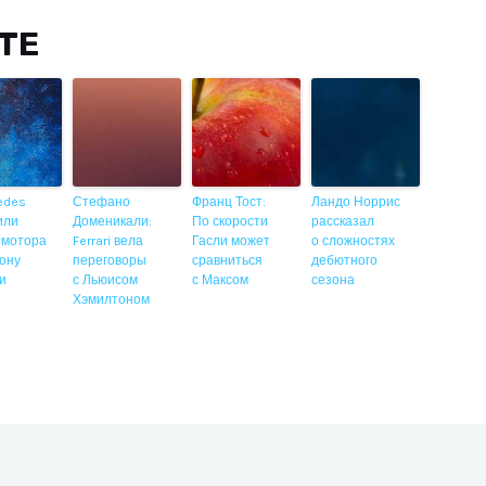
ITE
edes
Стефано
Франц Тост:
Ландо Норрис
или
Доменикали:
По скорости
рассказал
 мотора
Ferrari вела
Гасли может
о сложностях
ону
переговоры
сравниться
дебютного
ии
с Льюисом
с Максом
сезона
Хэмилтоном