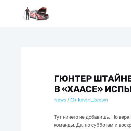
Перейти
к
содержимому
ГЮНТЕР ШТАЙНЕ
В «ХААСЕ» ИСП
News
/ От
kevin_brown
Тут ничего не добавишь. Но вера
команды. Да, по субботам и воск