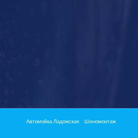
Автомойка Ладожская
Шиномонтаж